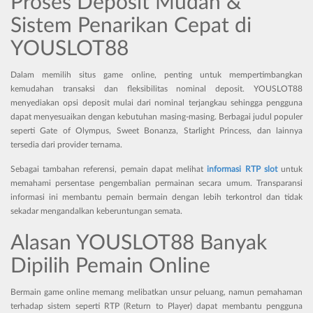
Proses Deposit Mudah &
Sistem Penarikan Cepat di
YOUSLOT88
Dalam memilih situs game online, penting untuk mempertimbangkan
kemudahan transaksi dan fleksibilitas nominal deposit. YOUSLOT88
menyediakan opsi deposit mulai dari nominal terjangkau sehingga pengguna
dapat menyesuaikan dengan kebutuhan masing-masing. Berbagai judul populer
seperti Gate of Olympus, Sweet Bonanza, Starlight Princess, dan lainnya
tersedia dari provider ternama.
Sebagai tambahan referensi, pemain dapat melihat
informasi RTP slot
untuk
memahami persentase pengembalian permainan secara umum. Transparansi
informasi ini membantu pemain bermain dengan lebih terkontrol dan tidak
sekadar mengandalkan keberuntungan semata.
Alasan YOUSLOT88 Banyak
Dipilih Pemain Online
Bermain game online memang melibatkan unsur peluang, namun pemahaman
terhadap sistem seperti RTP (Return to Player) dapat membantu pengguna