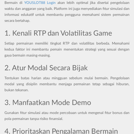
Bermain di
YOUSLOT88 Login
akan lebih optimal jika disertai pengelolaan
waktu dan anggaran yang baik. Platform ini juga menyediakan fitur simulasi dan
informasi edukatif untuk membantu pengguna memahami sistem permainan
secara bertahap.
1. Kenali RTP dan Volatilitas Game
Setiap permainan memiliki tingkat RTP dan volatilitas berbeda. Memahami
kedua faktor ini membantu pemain menentukan strategi yang sesuai dengan
gaya bermain masing-masing.
2. Atur Modal Secara Bijak
Tentukan batas harian atau mingguan sebelum mulai bermain. Pengelolaan
modal yang disiplin membantu menjaga permainan tetap sebagai hiburan,
bukan tekanan.
3. Manfaatkan Mode Demo
Gunakan fitur simulasi atau mode percobaan untuk mengenal fitur bonus dan
pola permainan tanpa risiko finansial.
4. Prioritaskan Pengalaman Bermain