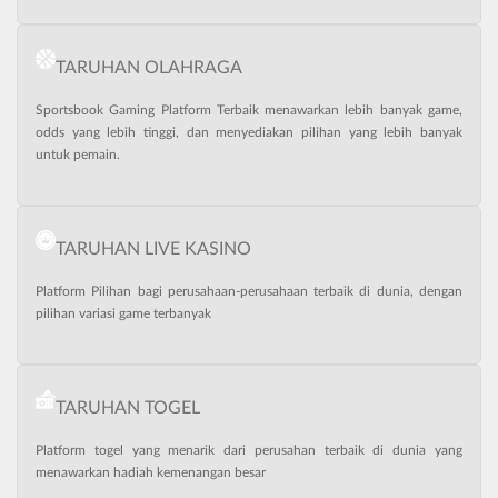
TARUHAN OLAHRAGA
Sportsbook Gaming Platform Terbaik menawarkan lebih banyak game,
odds yang lebih tinggi, dan menyediakan pilihan yang lebih banyak
untuk pemain.
TARUHAN LIVE KASINO
Platform Pilihan bagi perusahaan-perusahaan terbaik di dunia, dengan
pilihan variasi game terbanyak
TARUHAN TOGEL
Platform togel yang menarik dari perusahan terbaik di dunia yang
menawarkan hadiah kemenangan besar