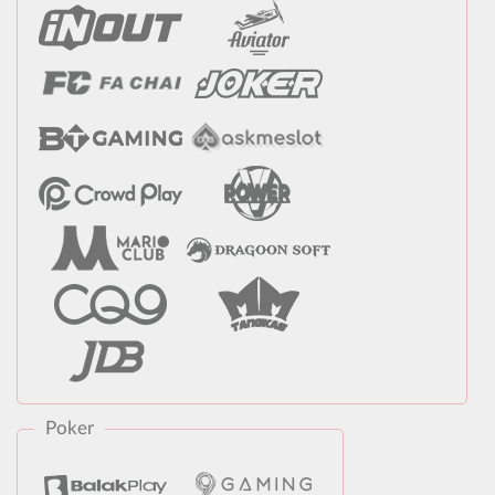
Poker