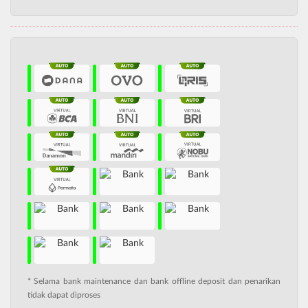
* Selama bank maintenance dan bank offline deposit dan penarikan
tidak dapat diproses