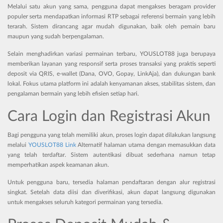
Melalui satu akun yang sama, pengguna dapat mengakses beragam provider
populer serta mendapatkan informasi RTP sebagai referensi bermain yang lebih
terarah. Sistem dirancang agar mudah digunakan, baik oleh pemain baru
maupun yang sudah berpengalaman.
Selain menghadirkan variasi permainan terbaru, YOUSLOT88 juga berupaya
memberikan layanan yang responsif serta proses transaksi yang praktis seperti
deposit via QRIS, e-wallet (Dana, OVO, Gopay, LinkAja), dan dukungan bank
lokal. Fokus utama platform ini adalah kenyamanan akses, stabilitas sistem, dan
pengalaman bermain yang lebih efisien setiap hari.
Cara Login dan Registrasi Akun
Bagi pengguna yang telah memiliki akun, proses login dapat dilakukan langsung
melalui
YOUSLOT88 Link
Alternatif halaman utama dengan memasukkan data
yang telah terdaftar. Sistem autentikasi dibuat sederhana namun tetap
memperhatikan aspek keamanan akun.
Untuk pengguna baru, tersedia halaman pendaftaran dengan alur registrasi
singkat. Setelah data diisi dan diverifikasi, akun dapat langsung digunakan
untuk mengakses seluruh kategori permainan yang tersedia.