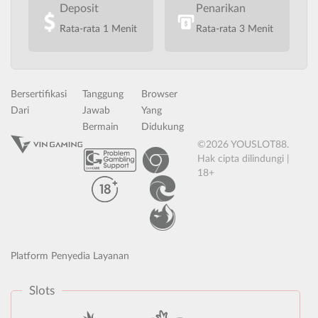
Deposit
Penarikan
Rata-rata 1 Menit
Rata-rata 3 Menit
Bersertifikasi
Tanggung
Browser
Dari
Jawab
Yang
Bermain
Didukung
©2026 YOUSLOT88.
Hak cipta dilindungi |
18+
Platform Penyedia Layanan
Slots