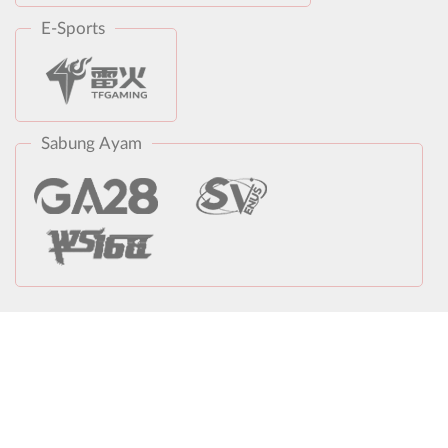
E-Sports
Sabung Ayam