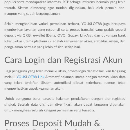
populer serta mendapatkan informasi RTP sebagai referensi bermain yang lebih
terarah. Sistem dirancang agar mudah digunakan, baik oleh pemain baru
maupun yang sudah berpengalaman.
Selain menghadirkan variasi permainan terbaru, YOUSLOT88 juga berupaya
memberikan layanan yang responsif serta proses transaksi yang praktis seperti
deposit via QRIS, e-wallet (Dana, OVO, Gopay, LinkAja), dan dukungan bank
lokal. Fokus utama platform ini adalah kenyamanan akses, stabilitas sistem, dan
pengalaman bermain yang lebih efisien setiap hari.
Cara Login dan Registrasi Akun
Bagi pengguna yang telah memiliki akun, proses login dapat dilakukan langsung
melalui
YOUSLOT88 Link
Alternatif halaman utama dengan memasukkan data
yang telah terdaftar. Sistem autentikasi dibuat sederhana namun tetap
memperhatikan aspek keamanan akun.
Untuk pengguna baru, tersedia halaman pendaftaran dengan alur registrasi
singkat. Setelah data diisi dan diverifikasi, akun dapat langsung digunakan
untuk mengakses seluruh kategori permainan yang tersedia.
Proses Deposit Mudah &