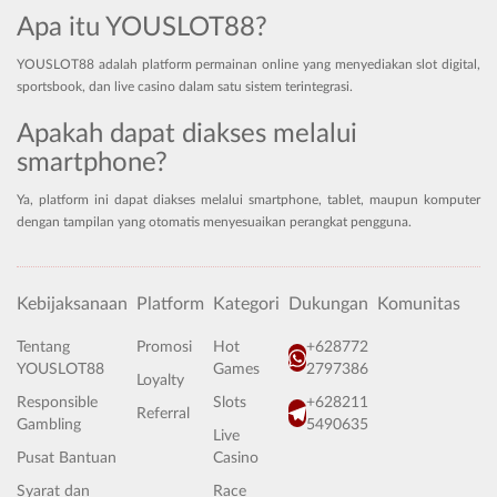
Apa itu YOUSLOT88?
YOUSLOT88 adalah platform permainan online yang menyediakan slot digital,
sportsbook, dan live casino dalam satu sistem terintegrasi.
Apakah dapat diakses melalui
smartphone?
Ya, platform ini dapat diakses melalui smartphone, tablet, maupun komputer
dengan tampilan yang otomatis menyesuaikan perangkat pengguna.
Kebijaksanaan
Platform
Kategori
Dukungan
Komunitas
Tentang
Promosi
Hot
+628772
YOUSLOT88
Games
2797386
Loyalty
Responsible
Slots
+628211
Referral
Gambling
5490635
Live
Pusat Bantuan
Casino
Syarat dan
Race