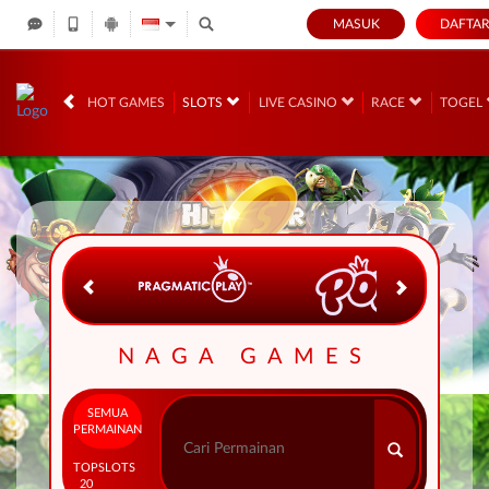
MASUK
DAFTA
IDR
12,671,738,
HOT GAMES
SLOTS
LIVE CASINO
RACE
TOGEL
NAGA GAMES
SEMUA
PERMAINAN
TOP
SLOTS
20