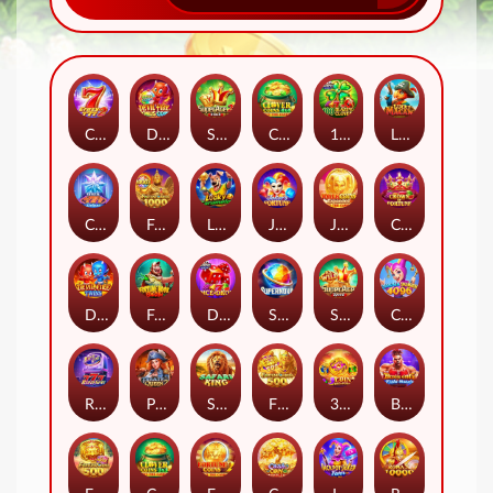
Crazy777 2
Devil Fire Bonu$ Coin
Super Ace 2
Clover Coins 4x4
100 Blazing Clover
Lucky Macaw
Crystal 777 DELUXE
Fortune Garuda 1000
Lucky Caramelo
Joker's Fortune
Joker Coins Expanded
Crown of Fortune
Devil Fire Twins
Fortune Hook Boom
Dice & Drop
Supernova
Super Ace SPEED
Circus Joker 4096
Rapid Gems 777
Pirate Queen 2
Safari King
FORTUNE GARUDA 500
3 Coin Treasures 2
Boxing King Title Match