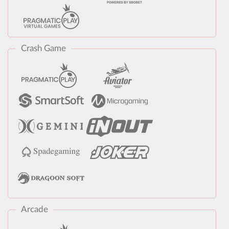
Crash Game
Arcade