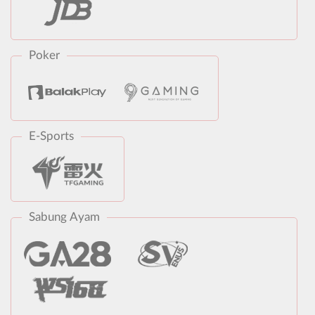
Poker
E-Sports
Sabung Ayam