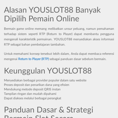
Alasan YOUSLOT88 Banyak
Dipilih Pemain Online
Bermain game online memang melibatkan unsur peluang, namun pemahaman
terhadap sistem seperti RTP (Return to Player) dapat membantu pengguna
mengenali karakteristik permainan. YOUSLOT88 menyediakan akses informasi
RTP sebagai bahan pembelajaran tambahan.
Untuk memahami konsep tersebut lebih dalam, Anda dapat membaca referensi
mengenai
Return to Player (RTP)
sebagai panduan dasar sebelum bermain.
Keunggulan YOUSLOT88
Menyediakan berbagai provider populer dalam satu website
Proses deposit dan penarikan dana yang efisien
Mendukung metode deposit QRIS instan
Tampilan ringan dan mudah dipahami
Dapat diakses melalui berbagai perangkat
Panduan Dasar & Strategi