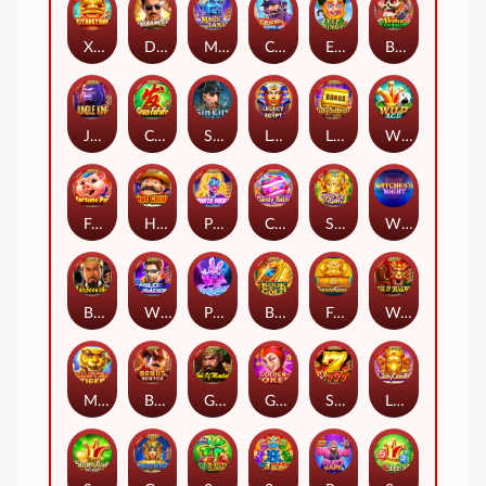
XiYangYang
Dabanggg
Magic Lamp
Cricket King 18
Elf Bingo
Bone Fortune
Jungle King
Crazy FaFaFa
Sin City
Legacy of Egypt
Lucky Goldbricks
Wild Ace
FortunePig
Hot Chilli
Party Night
Candy Baby
Super Rich
Witches Night
Bao boon chin
Wild Racer
Party Star
Book of Gold
Fortune Gems 3
War Of Dragons
Master Tiger
Bonus Hunter
God Of Martial
Golden Joker
SevenSevenSeven
Lucky Coming