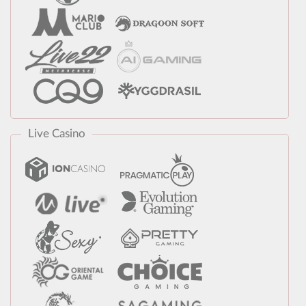
Live Casino