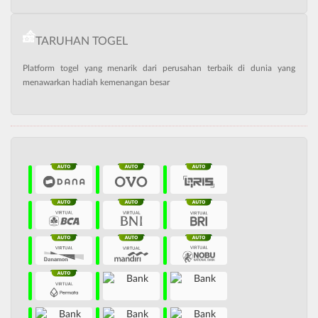
TARUHAN TOGEL
Platform togel yang menarik dari perusahan terbaik di dunia yang
menawarkan hadiah kemenangan besar