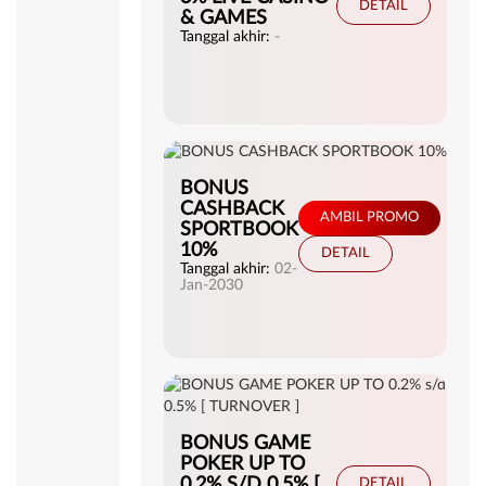
DETAIL
& GAMES
Tanggal akhir:
-
BONUS
CASHBACK
AMBIL PROMO
SPORTBOOK
10%
DETAIL
Tanggal akhir:
02-
Jan-2030
BONUS GAME
POKER UP TO
0.2% S/D 0.5% [
DETAIL