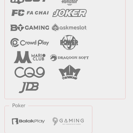
Poker