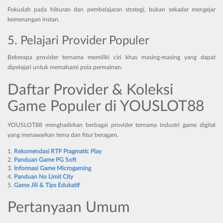
Fokuslah pada hiburan dan pembelajaran strategi, bukan sekadar mengejar
kemenangan instan.
5. Pelajari Provider Populer
Beberapa provider ternama memiliki ciri khas masing-masing yang dapat
dipelajari untuk memahami pola permainan.
Daftar Provider & Koleksi
Game Populer di YOUSLOT88
YOUSLOT88 menghadirkan berbagai provider ternama industri game digital
yang menawarkan tema dan fitur beragam.
Rekomendasi RTP Pragmatic Play
Panduan Game PG Soft
Informasi Game Microgaming
Panduan No Limit City
Game Jili & Tips Edukatif
Pertanyaan Umum