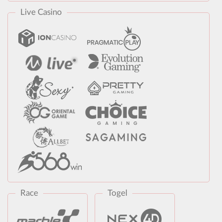
Live Casino
Race
Togel