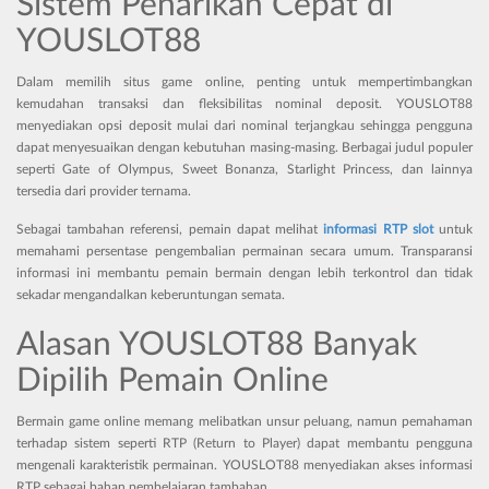
Sistem Penarikan Cepat di
YOUSLOT88
Dalam memilih situs game online, penting untuk mempertimbangkan
kemudahan transaksi dan fleksibilitas nominal deposit. YOUSLOT88
menyediakan opsi deposit mulai dari nominal terjangkau sehingga pengguna
dapat menyesuaikan dengan kebutuhan masing-masing. Berbagai judul populer
seperti Gate of Olympus, Sweet Bonanza, Starlight Princess, dan lainnya
tersedia dari provider ternama.
Sebagai tambahan referensi, pemain dapat melihat
informasi RTP slot
untuk
memahami persentase pengembalian permainan secara umum. Transparansi
informasi ini membantu pemain bermain dengan lebih terkontrol dan tidak
sekadar mengandalkan keberuntungan semata.
Alasan YOUSLOT88 Banyak
Dipilih Pemain Online
Bermain game online memang melibatkan unsur peluang, namun pemahaman
terhadap sistem seperti RTP (Return to Player) dapat membantu pengguna
mengenali karakteristik permainan. YOUSLOT88 menyediakan akses informasi
RTP sebagai bahan pembelajaran tambahan.