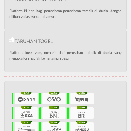
Platform Pilihan bagi perusahaan-perusahaan terbaik di dunia, dengan
pilihan variasi game terbanyak
TARUHAN TOGEL
Platform togel yang menarik dari perusahan terbaik di dunia yang
menawarkan hadiah kemenangan besar