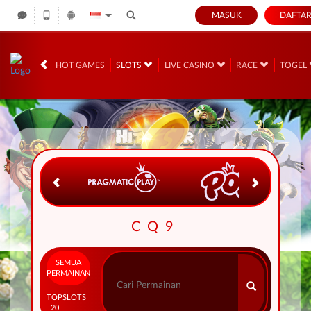
MASUK
DAFTA
IDR
12,674,126,
HOT GAMES
SLOTS
LIVE CASINO
RACE
TOGEL
CQ9
SEMUA
PERMAINAN
TOP
SLOTS
20