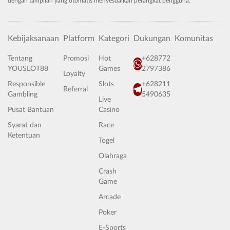
dengan tampilan yang otomatis menyesuaikan perangkat pengguna.
Kebijaksanaan
Platform
Kategori
Dukungan
Komunitas
Tentang
Promosi
Hot
+628772
YOUSLOT88
Games
2797386
Loyalty
Responsible
Slots
+628211
Referral
Gambling
5490635
Live
Pusat Bantuan
Casino
Syarat dan
Race
Ketentuan
Togel
Olahraga
Crash
Game
Arcade
Poker
E-Sports