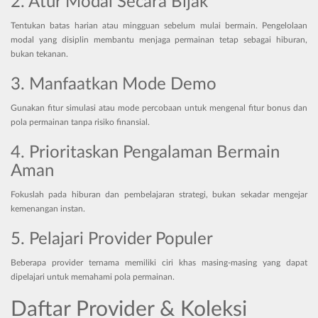
2. Atur Modal Secara Bijak
Tentukan batas harian atau mingguan sebelum mulai bermain. Pengelolaan
modal yang disiplin membantu menjaga permainan tetap sebagai hiburan,
bukan tekanan.
3. Manfaatkan Mode Demo
Gunakan fitur simulasi atau mode percobaan untuk mengenal fitur bonus dan
pola permainan tanpa risiko finansial.
4. Prioritaskan Pengalaman Bermain
Aman
Fokuslah pada hiburan dan pembelajaran strategi, bukan sekadar mengejar
kemenangan instan.
5. Pelajari Provider Populer
Beberapa provider ternama memiliki ciri khas masing-masing yang dapat
dipelajari untuk memahami pola permainan.
Daftar Provider & Koleksi