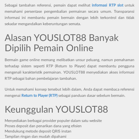
Sebagai tambahan referensi, pemain dapat melihat
informasi RTP slot
untuk
memahami persentase pengembalian permainan secara umum. Transparansi
informasi ini membantu pemain bermain dengan lebih terkontrol dan tidak
sekadar mengandalkan keberuntungan semata.
Alasan YOUSLOT88 Banyak
Dipilih Pemain Online
Bermain game online memang melibatkan unsur peluang, namun pemahaman
terhadap sistem seperti RTP (Return to Player) dapat membantu pengguna
mengenali karakteristik permainan. YOUSLOT88 menyediakan akses informasi
RTP sebagai bahan pembelajaran tambahan.
Untuk memahami konsep tersebut lebih dalam, Anda dapat membaca referensi
mengenai
Return to Player (RTP)
sebagai panduan dasar sebelum bermain.
Keunggulan YOUSLOT88
Menyediakan berbagai provider populer dalam satu website
Proses deposit dan penarikan dana yang efisien
Mendukung metode deposit QRIS instan
Tampilan ringan dan mudah dipahami