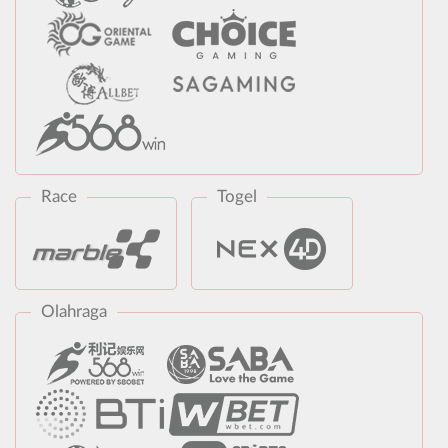
Race
Togel
Olahraga