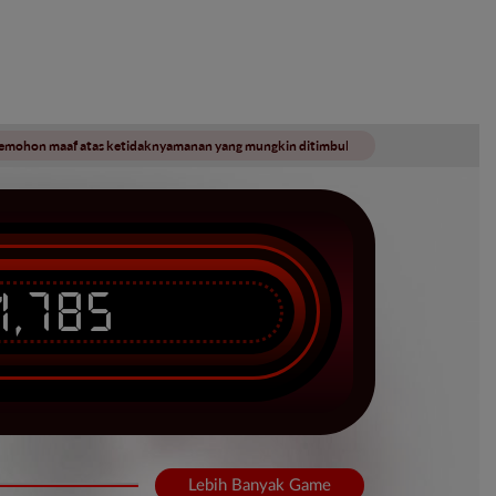
on maaf atas ketidaknyamanan yang mungkin ditimbulkan.
Pemeliharaan Terjadwal
1,785
Lebih Banyak Game