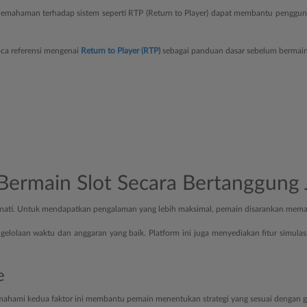
emahaman terhadap sistem seperti RTP (Return to Player) dapat membantu penggu
ca referensi mengenai
Return to Player (RTP)
sebagai panduan dasar sebelum bermain
 Bermain Slot Secara Bertanggung
diminati. Untuk mendapatkan pengalaman yang lebih maksimal, pemain disarankan me
pengelolaan waktu dan anggaran yang baik. Platform ini juga menyediakan fitur sim
e
Memahami kedua faktor ini membantu pemain menentukan strategi yang sesuai dengan 