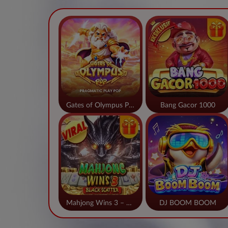
Gates of Olympus POP
Bang Gacor 1000
Mahjong Wins 3 – Black Scatter
DJ BOOM BOOM