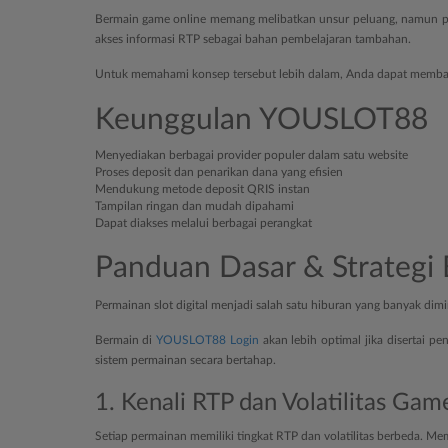
Bermain game online memang melibatkan unsur peluang, namun p
akses informasi RTP sebagai bahan pembelajaran tambahan.
Untuk memahami konsep tersebut lebih dalam, Anda dapat memba
Keunggulan YOUSLOT88
Menyediakan berbagai provider populer dalam satu website
Proses deposit dan penarikan dana yang efisien
Mendukung metode deposit QRIS instan
Tampilan ringan dan mudah dipahami
Dapat diakses melalui berbagai perangkat
Panduan Dasar & Strategi
Permainan slot digital menjadi salah satu hiburan yang banyak 
Bermain di
YOUSLOT88 Login
akan lebih optimal jika disertai 
sistem permainan secara bertahap.
1. Kenali RTP dan Volatilitas Gam
Setiap permainan memiliki tingkat RTP dan volatilitas berbeda. 