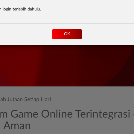
n login terlebih dahulu.
OK
h Jutaan Setiap Hari
 Game Online Terintegrasi 
n Aman