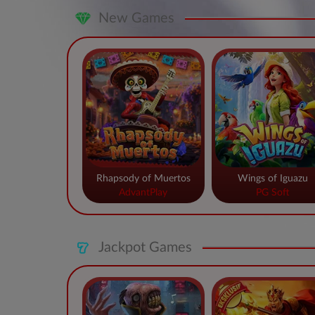
New Games
Rhapsody of Muertos
Wings of Iguazu
AdvantPlay
PG Soft
Jackpot Games