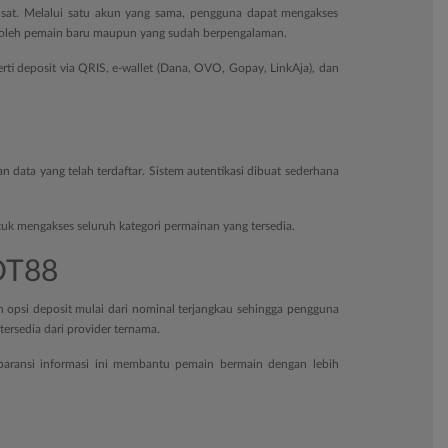
pusat. Melalui satu akun yang sama, pengguna dapat mengakses
ik oleh pemain baru maupun yang sudah berpengalaman.
ti deposit via QRIS, e-wallet (Dana, OVO, Gopay, LinkAja), dan
data yang telah terdaftar. Sistem autentikasi dibuat sederhana
ntuk mengakses seluruh kategori permainan yang tersedia.
OT88
opsi deposit mulai dari nominal terjangkau sehingga pengguna
ersedia dari provider ternama.
ransi informasi ini membantu pemain bermain dengan lebih