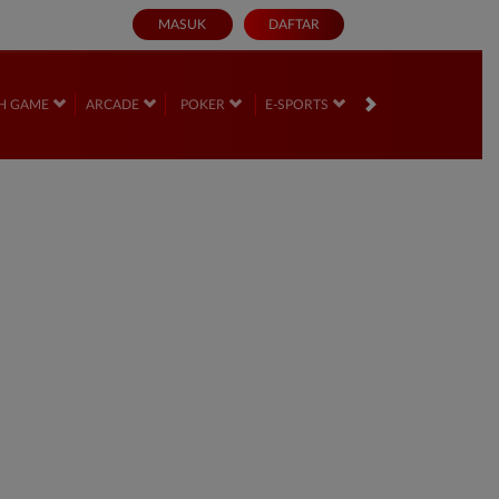
MASUK
DAFTAR
H GAME
ARCADE
POKER
E-SPORTS
SABUNG AYAM