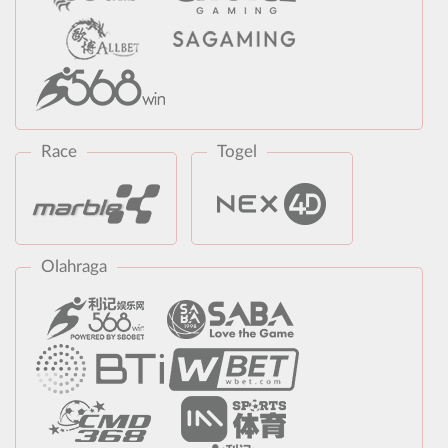
Race
Togel
Olahraga