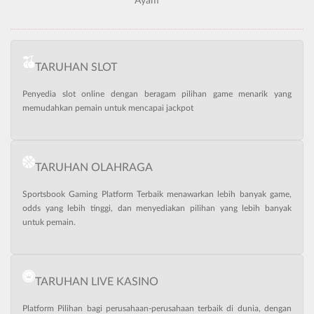
Ayam
TARUHAN SLOT
Penyedia slot online dengan beragam pilihan game menarik yang
memudahkan pemain untuk mencapai jackpot
TARUHAN OLAHRAGA
Sportsbook Gaming Platform Terbaik menawarkan lebih banyak game,
odds yang lebih tinggi, dan menyediakan pilihan yang lebih banyak
untuk pemain.
TARUHAN LIVE KASINO
Platform Pilihan bagi perusahaan-perusahaan terbaik di dunia, dengan