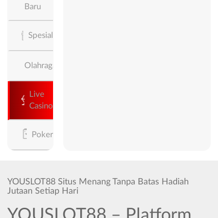
Baru
Spesial
Olahraga
Live
Casino
Poker
YOUSLOT88 Situs Menang Tanpa Batas Hadiah
Jutaan Setiap Hari
YOUSLOT88 – Platform