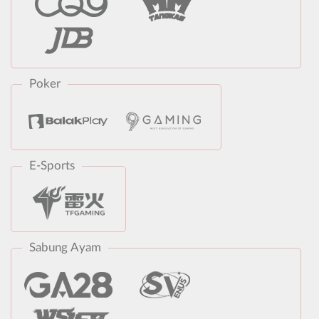
Poker
E-Sports
Sabung Ayam