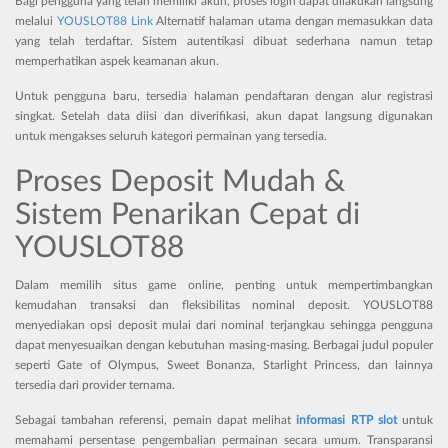
Bagi pengguna yang telah memiliki akun, proses login dapat dilakukan langsung
melalui
YOUSLOT88 Link
Alternatif halaman utama dengan memasukkan data
yang telah terdaftar. Sistem autentikasi dibuat sederhana namun tetap
memperhatikan aspek keamanan akun.
Untuk pengguna baru, tersedia halaman pendaftaran dengan alur registrasi
singkat. Setelah data diisi dan diverifikasi, akun dapat langsung digunakan
untuk mengakses seluruh kategori permainan yang tersedia.
Proses Deposit Mudah &
Sistem Penarikan Cepat di
YOUSLOT88
Dalam memilih situs game online, penting untuk mempertimbangkan
kemudahan transaksi dan fleksibilitas nominal deposit. YOUSLOT88
menyediakan opsi deposit mulai dari nominal terjangkau sehingga pengguna
dapat menyesuaikan dengan kebutuhan masing-masing. Berbagai judul populer
seperti Gate of Olympus, Sweet Bonanza, Starlight Princess, dan lainnya
tersedia dari provider ternama.
Sebagai tambahan referensi, pemain dapat melihat
informasi RTP slot
untuk
memahami persentase pengembalian permainan secara umum. Transparansi