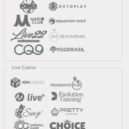
Live Casino