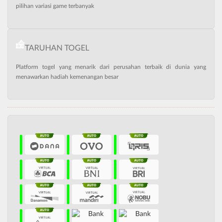
pilihan variasi game terbanyak
TARUHAN TOGEL
Platform togel yang menarik dari perusahan terbaik di dunia yang
menawarkan hadiah kemenangan besar